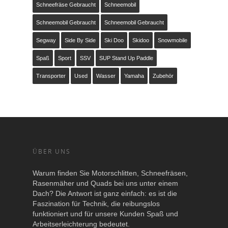
Schneefräse Gebraucht
Schneemobil
Schneemobil Gebraucht
Schneemobil Gebraucht
Segway
Side By Side
Ski Doo
Skidoo
Snowmobile
Spaß
Sport
SSV
SUP Stand Up Paddle
Transporter
Used
Wasser
Yamaha
Zubehör
ÜBER UNS
Warum finden Sie Motorschlitten, Schneefräsen,
Rasenmäher und Quads bei uns unter einem
Dach? Die Antwort ist ganz einfach: es ist die
Faszination für Technik, die reibungslos
funktioniert und für unsere Kunden Spaß und
Arbeitserleichterung bedeutet.