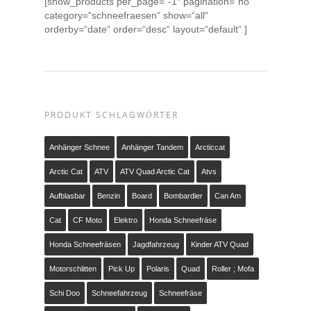
[show_products per_page=“-1″ pagination=“no“
category=“schneefraesen“ show=“all“
orderby=“date“ order=“desc“ layout=“default“ ]
PRODUKT SCHLAGWÖRTER
Anhänger Schnee
Anhänger Tandem
Arcticcat
Arctic Cat
ATV
ATV Quad Arctic Cat
Atvs
Aufblasbar
Benzin
Board
Bombardier
Can Am
Cat
CF Moto
Elektro
Honda Schneefräse
Honda Schneefräsen
Jagdfahrzeug
Kinder ATV Quad
Motorschlitten
Pick Up
Polaris
Quad
Roller ; Mofa
Schi Doo
Schneefahrzeug
Schneefräse