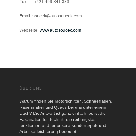
Fax: +421 499 841 333
Email: soucek@autosoucek.com
Webseite:
www.autosoucek.com
ÜBER UNS
Warum finden Sie Motorschlitten, Schneefräsen,
Rasenmäher und Quads bei uns unter einem
Dach? Die Antwort ist ganz einfach: es ist die
Faszination für Technik, die reibungslos
funktioniert und für unsere Kunden Spaß und
Arbeitserleichterung bedeutet.