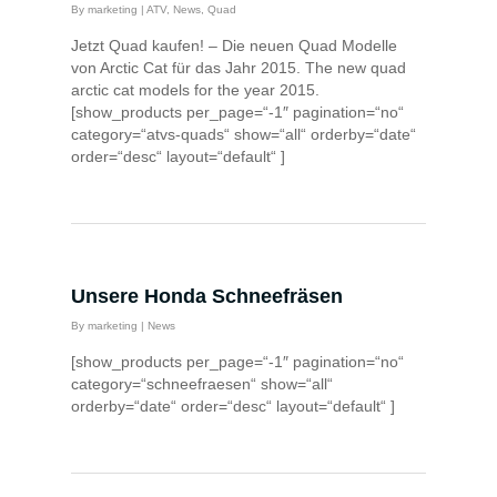
By
marketing
|
ATV
,
News
,
Quad
Jetzt Quad kaufen! – Die neuen Quad Modelle
von Arctic Cat für das Jahr 2015. The new quad
arctic cat models for the year 2015.
[show_products per_page=“-1″ pagination=“no“
category=“atvs-quads“ show=“all“ orderby=“date“
order=“desc“ layout=“default“ ]
Unsere Honda Schneefräsen
By
marketing
|
News
[show_products per_page=“-1″ pagination=“no“
category=“schneefraesen“ show=“all“
orderby=“date“ order=“desc“ layout=“default“ ]