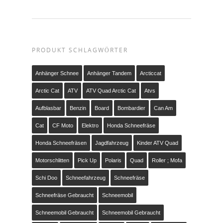
PRODUKT SCHLAGWÖRTER
Anhänger Schnee
Anhänger Tandem
Arcticcat
Arctic Cat
ATV
ATV Quad Arctic Cat
Atvs
Aufblasbar
Benzin
Board
Bombardier
Can Am
Cat
CF Moto
Elektro
Honda Schneefräse
Honda Schneefräsen
Jagdfahrzeug
Kinder ATV Quad
Motorschlitten
Pick Up
Polaris
Quad
Roller ; Mofa
Schi Doo
Schneefahrzeug
Schneefräse
Schneefräse Gebraucht
Schneemobil
Schneemobil Gebraucht
Schneemobil Gebraucht