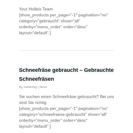
Your Holleis Team
[show_products per_page=“-1″ pagination=“no“
category=“gebraucht“ show=“all“
orderby=“menu_order“ order=“desc“
layout=“default“ ]
Schneefräse gebraucht – Gebrauchte
Schneefräsen
By
marketing
|
News
Sie suchen einen Schneefräse gebraucht? Bei uns
sind Sie richtig.
[show_products per_page=“-1″ pagination=“no“
category=“schneefraese-gebraucht“ show=“all“
orderby=“menu_order“ order=“desc“
layout=“default“ ]