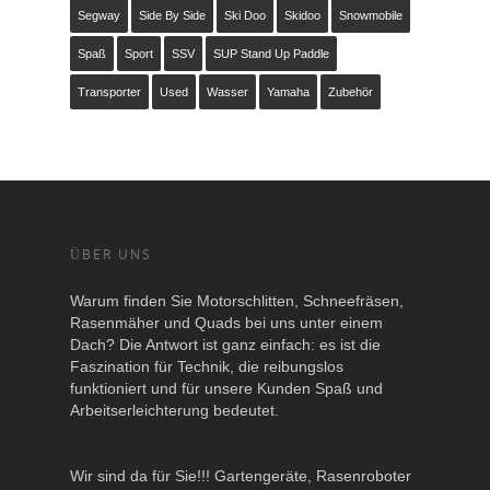
Segway
Side By Side
Ski Doo
Skidoo
Snowmobile
Spaß
Sport
SSV
SUP Stand Up Paddle
Transporter
Used
Wasser
Yamaha
Zubehör
ÜBER UNS
Warum finden Sie Motorschlitten, Schneefräsen,
Rasenmäher und Quads bei uns unter einem
Dach? Die Antwort ist ganz einfach: es ist die
Faszination für Technik, die reibungslos
funktioniert und für unsere Kunden Spaß und
Arbeitserleichterung bedeutet.
Wir sind da für Sie!!! Gartengeräte, Rasenroboter