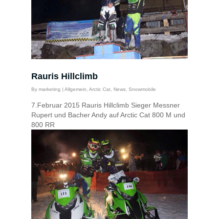
Rauris Hillclimb
By
marketing
|
Allgemein
,
Arctic Cat
,
News
,
Snowmobile
7.Februar 2015 Rauris Hillclimb Sieger Messner
Rupert und Bacher Andy auf Arctic Cat 800 M und
800 RR