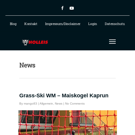
Blog
Kontakt
Impressum/Disclaimer
Login
Datenschutz
News
Grass-Ski WM – Maiskogel Kaprun
By
mango83
|
Allgemein
,
News
|
No Comments