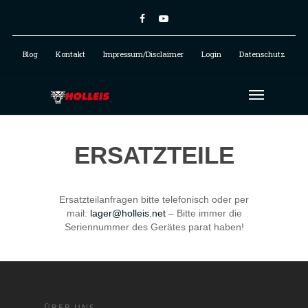
Blog
Kontakt
Impressum/Disclaimer
Login
Datenschutz
ERSATZTEILE
Ersatzteilanfragen bitte telefonisch oder per
mail:
lager@holleis.net
– Bitte immer die
Seriennummer des Gerätes parat haben!
ÜBER UNS