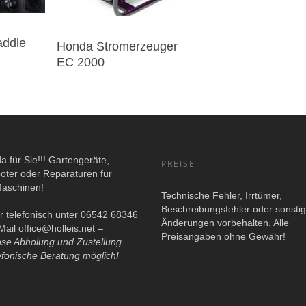
addle
Honda Stromerzeuger
EC 2000
da für Sie!!! Gartengeräte,
PREISE
oter oder Reparaturen für
Maschinen!
Technische Fehler, Irrtümer,
Beschreibungsfehler oder sonsti
r telefonisch unter 06542 68346
Änderungen vorbehalten. Alle
Mail
office@holleis.net
–
Preisangaben ohne Gewähr!
ose Abholung und Zustellung
efonische Beratung möglich!