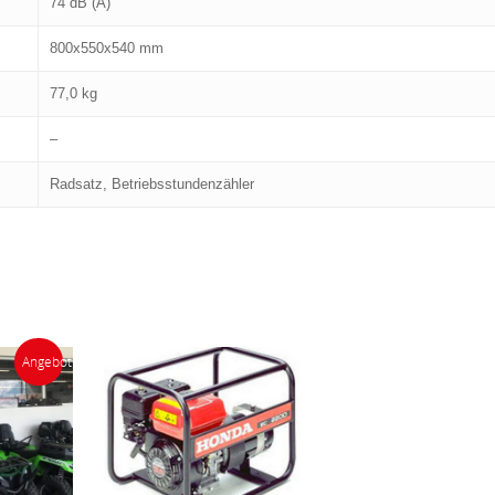
74 dB (A)
800x550x540 mm
77,0 kg
–
Radsatz, Betriebsstundenzähler
Angebot!