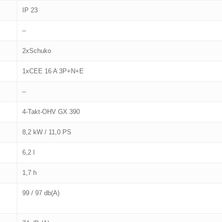
IP 23
–
2xSchuko
1xCEE 16 A 3P+N+E
–
4-Takt-OHV GX 390
8,2 kW / 11,0 PS
6,2 l
1,7 h
99 / 97 db(A)