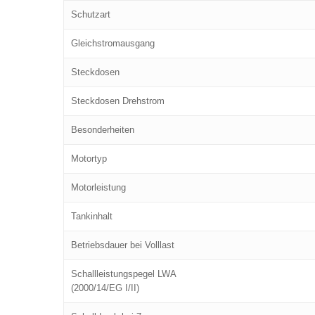
Schutzart
Gleichstromausgang
Steckdosen
Steckdosen Drehstrom
Besonderheiten
Motortyp
Motorleistung
Tankinhalt
Betriebsdauer bei Volllast
Schallleistungspegel LWA
(2000/14/EG I/II)