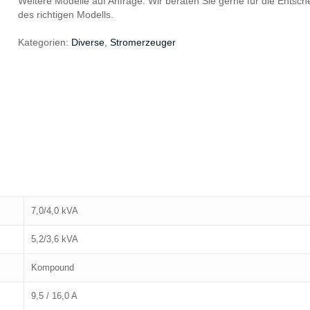
Weitere Modelle auf Anfrage. Wir beraten Sie gerne für die Entsch
des richtigen Modells.
Kategorien:
Diverse
,
Stromerzeuger
7,0/4,0 kVA
5,2/3,6 kVA
Kompound
9,5 / 16,0 A