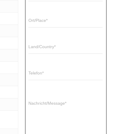
Ort/Place*
Land/Country*
Telefon*
Nachricht/Message*