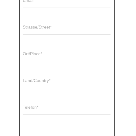
Email*
Strasse/Street*
Ort/Place*
Land/Country*
Telefon*