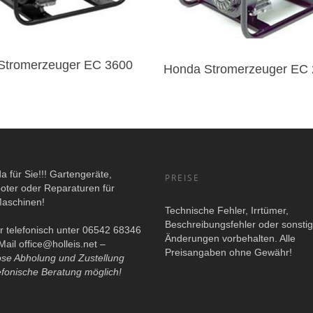
Stromerzeuger EC 3600
Honda Stromerzeuger EC
da für Sie!!! Gartengeräte,
PREISE
oter oder Reparaturen für
Maschinen!
Technische Fehler, Irrtümer,
Beschreibungsfehler oder sonsti
r telefonisch unter 06542 68346
Änderungen vorbehalten. Alle
Mail
office@holleis.net
–
Preisangaben ohne Gewähr!
ose Abholung und Zustellung
efonische Beratung möglich!