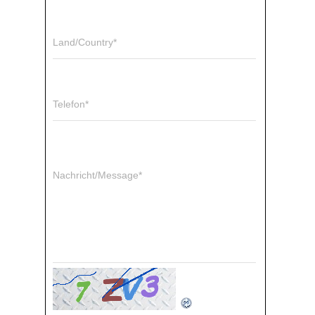
Land/Country*
Telefon*
Nachricht/Message*