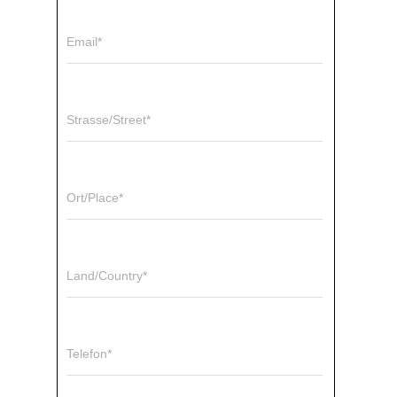
Email*
Strasse/Street*
Ort/Place*
Land/Country*
Telefon*