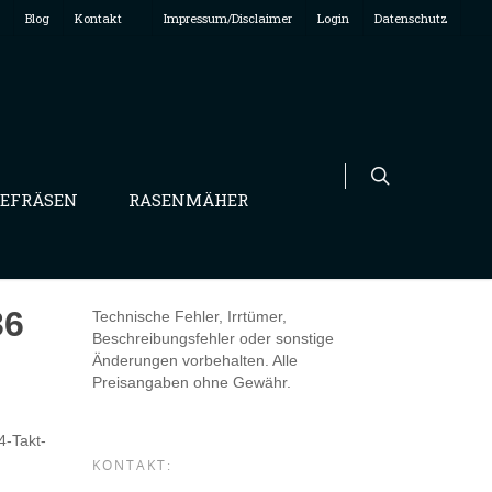
Blog
Kontakt
Impressum/Disclaimer
Login
Datenschutz
EFRÄSEN
RASENMÄHER
36
Technische Fehler, Irrtümer,
Beschreibungsfehler oder sonstige
Änderungen vorbehalten. Alle
Preisangaben ohne Gewähr.
4-Takt-
KONTAKT: