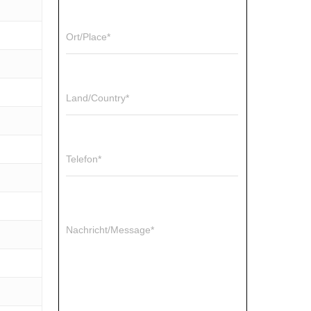
Ort/Place*
Land/Country*
Telefon*
Nachricht/Message*