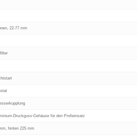
ionen, 22-77 mm
ilter
htstart
stat
esserkupplung
uminium-Druckguss-Gehäuse für den Profieinsatz
 mm, hinten 225 mm