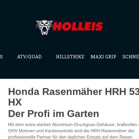
S
ATV/QUAD
HILLSTRIKE
MAXI GRIP
SCHNE
Honda Rasenmäher HRH 5
HX
Der Profi im Garten
Mit dem extra-starken Aluminium-Druckguss-Gehäuse, kraftvollen 
OHV Motoren und Kardanantrieb sind die HRH-Rasenmäher der
professionelle Partner für den täglichen Einsatz auf dem Rasen.