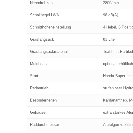
Nenndrehzahl
2800/min
Schallpegel LWA
98 dB(A)
Schnitthöheneinstellung
4 Hebel, 6 Posit
Grasfangsack
83 Liter
Grasfangsackmaterial
Textil mit Partikelf
Mulchsatz
optional erhältlich
Start
Honda Super-Leic
Radantrieb
stufenloser Hydro
Besonderheiten
Kardanantrieb, M
Gehäuse
extra starkes Al
Raddurchmesser
Alufelgen v. 225