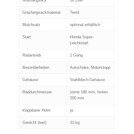
Grasfangsack
50 Liter
Grasfangsackmaterial
Textil
Mulchsatz
optional erhältlich
Start
Honda Super-
Leichtstart
Radantrieb
1 Gang
Besonderheiten
Autochoke, Motorstopp
Gehäuse
Stahlblech-Gehäuse
Raddurchmesser
vorne 180 mm, hinten
200 mm
klappbarer Holm
ja
Gewicht (leer)
31 kg