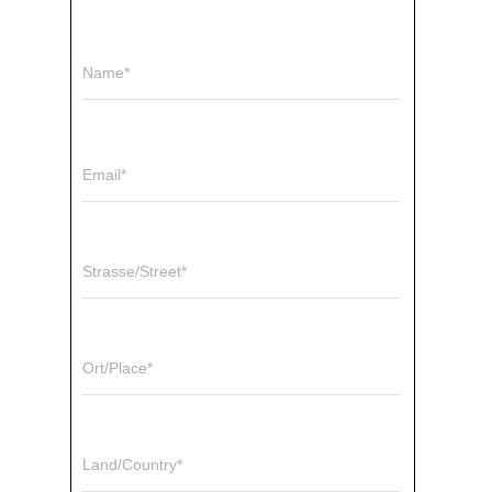
Name*
Email*
Strasse/Street*
Ort/Place*
Land/Country*