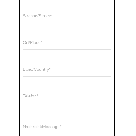
Strasse/Street*
Ort/Place*
Land/Country*
Telefon*
Nachricht/Message*