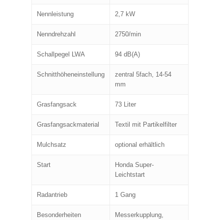
Nennleistung
2,7 kW
Nenndrehzahl
2750/min
Schallpegel LWA
94 dB(A)
Schnitthöheneinstellung
zentral 5fach, 14-54
mm
Grasfangsack
73 Liter
Grasfangsackmaterial
Textil mit Partikelfilter
Mulchsatz
optional erhältlich
Start
Honda Super-
Leichtstart
Radantrieb
1 Gang
Besonderheiten
Messerkupplung,