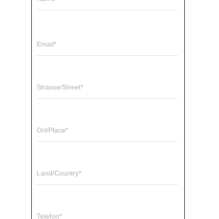
Email*
Strasse/Street*
Ort/Place*
Land/Country*
Telefon*