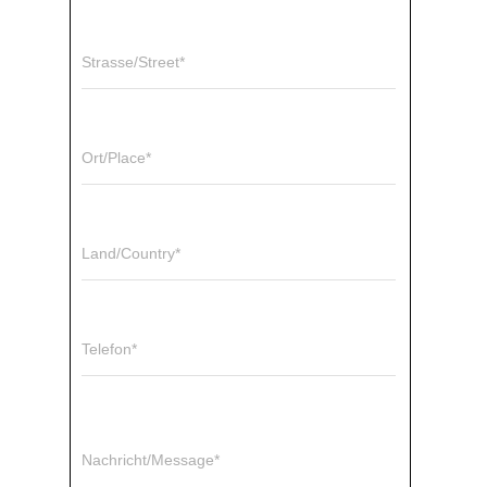
Strasse/Street*
Ort/Place*
Land/Country*
Telefon*
Nachricht/Message*