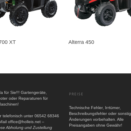
 700 XT
Alterra 450
da für Sie!!! Gartengeräte,
PREISE
oter oder Reparaturen für
Maschinen!
Technische Fehler, Irrtümer,
Beschreibungsfehler oder sonsti
r telefonisch unter 06542 68346
Änderungen vorbehalten. Alle
Mail
office@holleis.net
–
Preisangaben ohne Gewähr!
ose Abholung und Zustellung