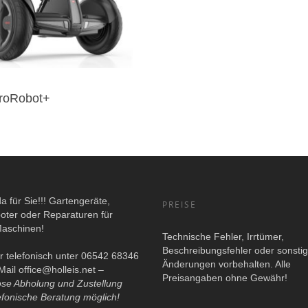
ProRobot+
da für Sie!!! Gartengeräte,
PREISE
oter oder Reparaturen für
Maschinen!
Technische Fehler, Irrtümer,
Beschreibungsfehler oder sonsti
r telefonisch unter 06542 68346
Änderungen vorbehalten. Alle
Mail
office@holleis.net
–
Preisangaben ohne Gewähr!
ose Abholung und Zustellung
efonische Beratung möglich!