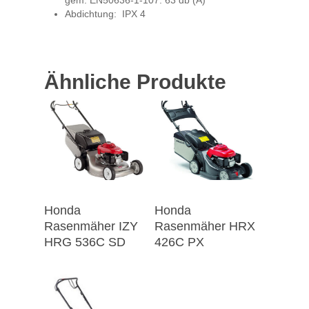
gem. EN50636-1-107: 63 db (A)
Abdichtung: IPX 4
Ähnliche Produkte
Honda
Honda
Rasenmäher IZY
Rasenmäher HRX
HRG 536C SD
426C PX