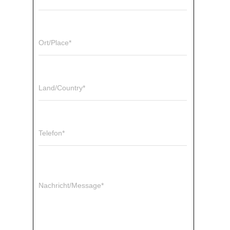
Ort/Place*
Land/Country*
Telefon*
Nachricht/Message*