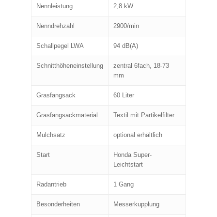
Nennleistung
2,8 kW
Nenndrehzahl
2900/min
Schallpegel LWA
94 dB(A)
Schnitthöheneinstellung
zentral 6fach, 18-73
mm
Grasfangsack
60 Liter
Grasfangsackmaterial
Textil mit Partikelfilter
Mulchsatz
optional erhältlich
Start
Honda Super-
Leichtstart
Radantrieb
1 Gang
Besonderheiten
Messerkupplung