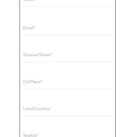
Email*
Strasse/Street*
Ort/Place*
Land/Country*
Telefon*