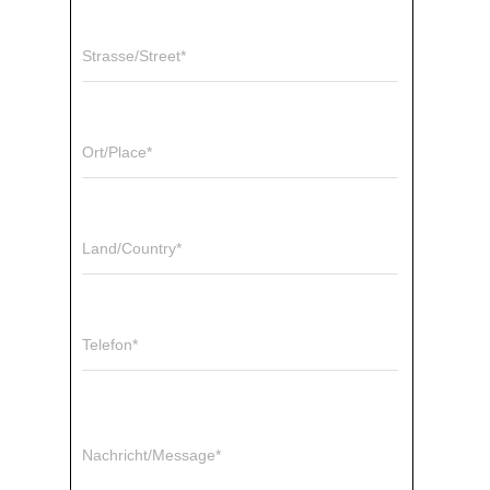
Strasse/Street*
Ort/Place*
Land/Country*
Telefon*
Nachricht/Message*