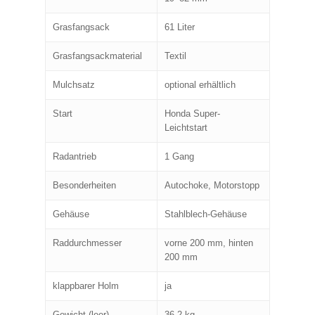
Grasfangsack
61 Liter
Grasfangsackmaterial
Textil
Mulchsatz
optional erhältlich
Start
Honda Super-
Leichtstart
Radantrieb
1 Gang
Besonderheiten
Autochoke, Motorstopp
Gehäuse
Stahlblech-Gehäuse
Raddurchmesser
vorne 200 mm, hinten
200 mm
klappbarer Holm
ja
Gewicht (leer)
36,2 kg