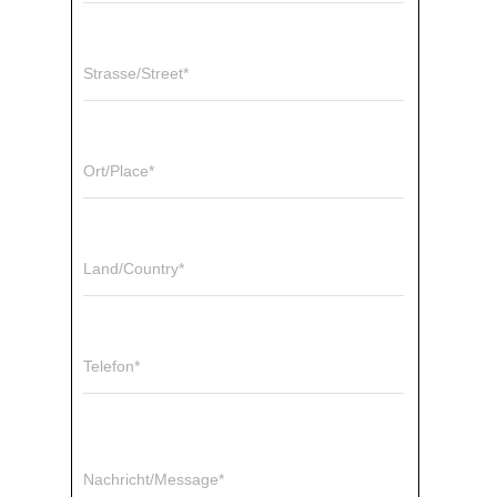
Strasse/Street*
Ort/Place*
Land/Country*
Telefon*
Nachricht/Message*