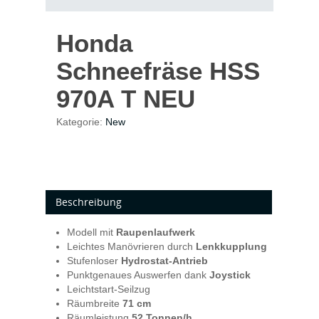
Honda
Schneefräse HSS
970A T NEU
Kategorie:
New
Beschreibung
Modell mit
Raupenlaufwerk
Leichtes Manövrieren durch
Lenkkupplung
Stufenloser
Hydrostat-Antrieb
Punktgenaues Auswerfen dank
Joystick
Leichtstart-Seilzug
Räumbreite
71
cm
Räumleistung
5
2 Tonnen/h