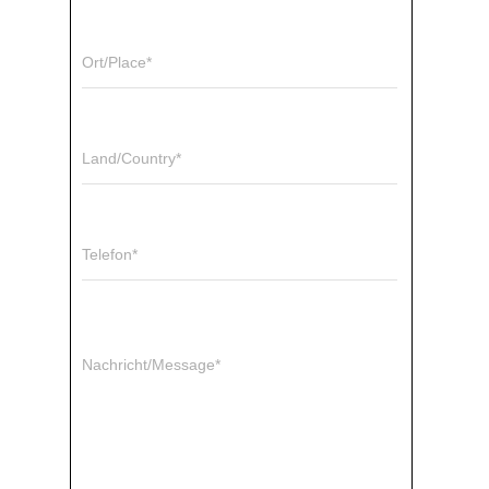
Ort/Place*
Land/Country*
Telefon*
Nachricht/Message*