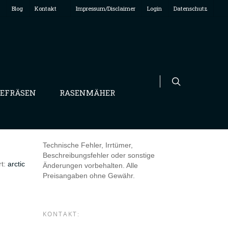
Blog
Kontakt
Impressum/Disclaimer
Login
Datenschutz
EFRÄSEN
RASENMÄHER
Technische Fehler, Irrtümer,
Beschreibungsfehler oder sonstige
rt:
arctic
Änderungen vorbehalten. Alle
Preisangaben ohne Gewähr.
KONTAKT: