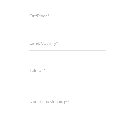
Ort/Place*
Land/Country*
Telefon*
Nachricht/Message*