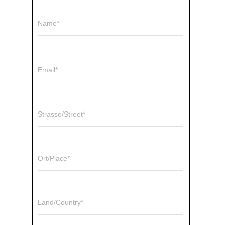
Name*
Email*
Strasse/Street*
Ort/Place*
Land/Country*