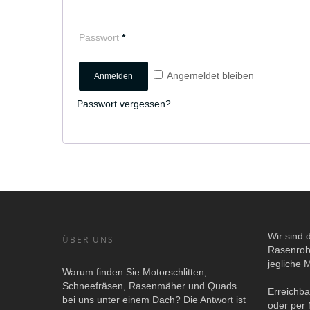
Passwort
*
Angemeldet bleiben
Passwort vergessen?
Wir sind 
ÜBER UNS
Rasenrob
jegliche 
Warum finden Sie Motorschlitten,
Schneefräsen, Rasenmäher und Quads
Erreichba
bei uns unter einem Dach? Die Antwort ist
oder per 