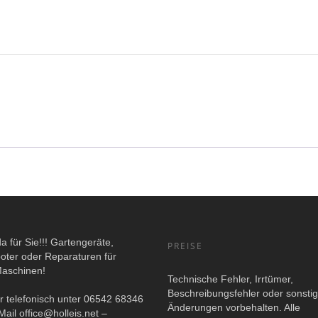
da für Sie!!! Gartengeräte,
PREISE
oter oder Reparaturen für
Maschinen!
Technische Fehler, Irrtümer,
Beschreibungsfehler oder sonsti
r telefonisch unter 06542 68346
Änderungen vorbehalten. Alle
Mail
office@holleis.net
–